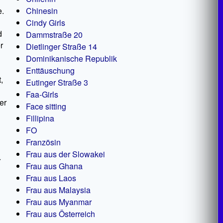
e.
Chinesin
Cindy Girls
d
Dammstraße 20
r
Dietlinger Straße 14
Dominikanische Republik
Enttäuschung
,
Eutinger Straße 3
Faa-Girls
er
Face sitting
Fillipina
FO
Französin
Frau aus der Slowakei
r
Frau aus Ghana
Frau aus Laos
Frau aus Malaysia
Frau aus Myanmar
Frau aus Österreich
d