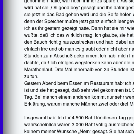
genommen hatte, war noch immer zu spüren. Als si
wird hat sie „Oh good boy“ gesagt und ihn dafür ges
sie jetzt in das Bad gehen wird und die Seife holen wi
denn der Speicher mußte jetzt ganz einfach leer g
ich es ihr gestern gezeigt hatte. Dann hat sie mir 
wußte, daß ich das wirklich mag. Ich glaube, sie hat 
den Bauch richtig rauszustrecken und hab‘ dabei an
einfach irre und ob man es glaubt oder nicht aber n
Stunden zum Abschuß gekommen. Ich hab‘ mich imme
dachte, daß ich einiges wegstecken kann aber die n
Marathonlauf. Drei Mal innerhalb von 24 Stunden is
zu tun.
Gestern Abend beim Essen im Restaurant hab‘ ich s
ist und sie hat gesagt, daß sehr viel gekommen ist
Tag. Bei manch einem anderen kommt nur sehr wenig
Erklärung, warum manche Männer zwei oder drei Mal
Insgesamt hab‘ ich ihr 4.500 Baht für diesen Tag geg
wahrscheinlich wären 3.000 Baht völlig ausreichen
keinem meiner Wünsche „Nein“ gesagt. Sie hat sich