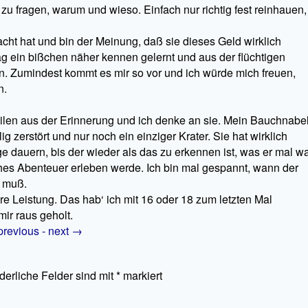
zu fragen, warum und wieso. Einfach nur richtig fest reinhauen,
cht hat und bin der Meinung, daß sie dieses Geld wirklich
g ein bißchen näher kennen gelernt und aus der flüchtigen
n. Zumindest kommt es mir so vor und ich würde mich freuen,
n.
eilen aus der Erinnerung und ich denke an sie. Mein Bauchnabel
lig zerstört und nur noch ein einziger Krater. Sie hat wirklich
ge dauern, bis der wieder als das zu erkennen ist, was er mal wa
iches Abenteuer erleben werde. Ich bin mal gespannt, wann der
n muß.
e Leistung. Das hab‘ ich mit 16 oder 18 zum letzten Mal
mir raus geholt.
revious -
next
→
rderliche Felder sind mit
*
markiert