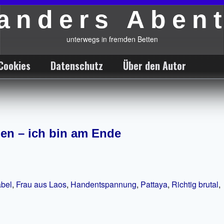
anders Aben
unterwegs in fremden Betten
Cookies
Datenschutz
Über den Autor
den – ich bin am Ende
bel
,
Frau aus Laos
,
Handentspannung
,
Pattaya
,
Richtig brutal
,