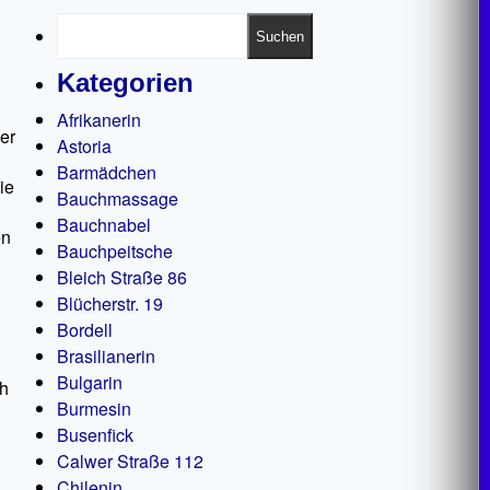
Suchen
Kategorien
Afrikanerin
er
Astoria
Barmädchen
ie
Bauchmassage
Bauchnabel
en
Bauchpeitsche
Bleich Straße 86
Blücherstr. 19
Bordell
Brasilianerin
Bulgarin
ch
Burmesin
Busenfick
,
Calwer Straße 112
Chilenin