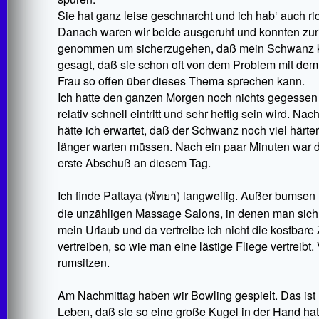
Sie hat ganz leise geschnarcht und ich hab‘ auch ri
Danach waren wir beide ausgeruht und konnten zur T
genommen um sicherzugehen, daß mein Schwanz ke
gesagt, daß sie schon oft von dem Problem mit dem 
Frau so offen über dieses Thema sprechen kann.
Ich hatte den ganzen Morgen noch nichts gegessen 
relativ schnell eintritt und sehr heftig sein wird. N
hätte ich erwartet, daß der Schwanz noch viel härter
länger warten müssen. Nach ein paar Minuten war d
erste Abschuß an diesem Tag.
Ich finde Pattaya (
พัทยา
) langweilig. Außer bumsen 
die unzähligen Massage Salons, in denen man sich di
mein Urlaub und da vertreibe ich nicht die kostbare Z
vertreiben, so wie man eine lästige Fliege vertreibt.
rumsitzen.
Am Nachmittag haben wir Bowling gespielt. Das ist 
Leben, daß sie so eine große Kugel in der Hand ha