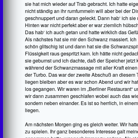
sie hat mich wieder auf Trab gebracht. Ich hatte eig
nicht ständig an ihr rumfummeln will aber bei der D
geschnuppert und daran geleckt. Dann hab‘ ich sie 
Hinten war nicht perfekt aber er war ziemlich hübsc
Das hab‘ ich auch getan und hatte wirklich das Gef
Als nächstes hat sie mir den Schwanz massiert. Ich h
schön glitschig ist und dann hat sie die Schwanzspi
Flüssigkeit raus gespritzt kam. Ich hätte nicht ged
sie gebumst und ich dachte, daß der Speicher jetzt k
während der Schwanzmassage mit aller Kraft einen 
der Turbo. Das war der zweite Abschuß an diesem Tag
liegen bleiben aber es war schon Abend und wir hat
los gegangen. Wir waren im „Berliner Restaurant“ u
wir dann zusammen geschlafen wobei auch das wiede
sondern neben einander. Es ist so herrlich, in ei
liegen.
Am nächsten Morgen ging es gleich weiter. Wir hatte
zu spielen. Ihr ganz besonderes Interesse galt mei