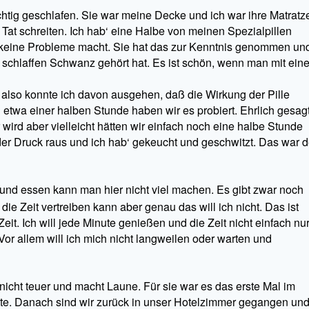
chtig geschlafen. Sie war meine Decke und ich war ihre Matratz
at schreiten. Ich hab‘ eine Halbe von meinen Spezialpillen
ine Probleme macht. Sie hat das zur Kenntnis genommen un
schlaffen Schwanz gehört hat. Es ist schön, wenn man mit eine
also konnte ich davon ausgehen, daß die Wirkung der Pille
ach etwa einer halben Stunde haben wir es probiert. Ehrlich gesagt
 wird aber vielleicht hätten wir einfach noch eine halbe Stunde
er Druck raus und ich hab‘ gekeucht und geschwitzt. Das war d
und essen kann man hier nicht viel machen. Es gibt zwar noch
e Zeit vertreiben kann aber genau das will ich nicht. Das ist
eit. Ich will jede Minute genießen und die Zeit nicht einfach nu
 Vor allem will ich mich nicht langweilen oder warten und
nicht teuer und macht Laune. Für sie war es das erste Mal im
tte. Danach sind wir zurück in unser Hotelzimmer gegangen un