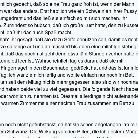
entlich gedacht, daß so eine Frau ganz froh ist, wenn der Mann
im war das anders. Erst hab‘ ich wie ein Schwein an ihrer Pussy
umgedreht und das ließ sie einfach so mit sich machen. Ihr
h. Zumindest so hübsch, daß ich große Lust hatte, den zu küsse
ühl, daß ihr das auch Spaß macht.
ab‘ ihr gesagt, daß sie dazu Seife benutzen soll, damit es richt
tze so lange auf und ab massiert bis oben eine milchige klebrig
acht, daß das nochmal geht denn etwa fünf Stunden vorher hatte i
omplett leer ist. Wahrscheinlich lag es daran, daß sie mir
Fingernagel in den Bauchnabel gedrückt hat und das ist für mi
. Ich war ziemlich fertig und wollte einfach nur noch im Bett
ten seit dem Mittag nichts mehr gegessen also sind wir nochma
nd haben beide viel zu viel gegessen. Die folgende Nacht habe
r wörtlich zu nehmen ist. Diesmal allerdings nicht aufeinand
nem warmen Zimmer mit einer nackten Frau zusammen im Bett zu
n noch nicht gefrühstückt, da hat sie schon angefangen, an mir
nem Schwanz. Die Wirkung von den Pillen, die ich gestern Morg