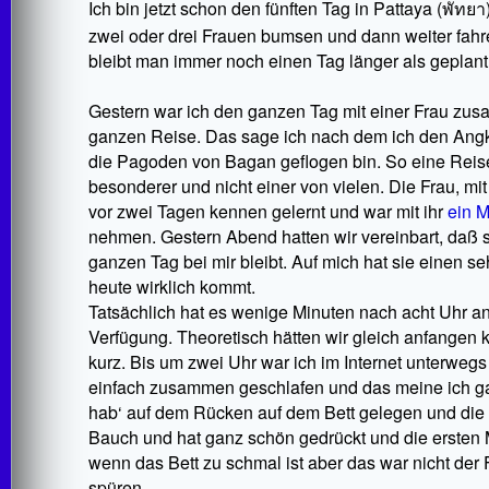
Ich bin jetzt schon den fünften Tag in Pattaya (
พัทยา
zwei oder drei Frauen bumsen und dann weiter fahr
bleibt man immer noch einen Tag länger als geplant.
Gestern war ich den ganzen Tag mit einer Frau zus
ganzen Reise. Das sage ich nach dem ich den Ang
die Pagoden von Bagan geflogen bin. So eine Reise 
besonderer und nicht einer von vielen. Die Frau, m
vor zwei Tagen kennen gelernt und war mit ihr
ein M
nehmen. Gestern Abend hatten wir vereinbart, daß
ganzen Tag bei mir bleibt. Auf mich hat sie einen s
heute wirklich kommt.
Tatsächlich hat es wenige Minuten nach acht Uhr an
Verfügung. Theoretisch hätten wir gleich anfange
kurz. Bis um zwei Uhr war ich im Internet unterwegs 
einfach zusammen geschlafen und das meine ich ganz 
hab‘ auf dem Rücken auf dem Bett gelegen und die k
Bauch und hat ganz schön gedrückt und die ersten 
wenn das Bett zu schmal ist aber das war nicht der F
spüren.