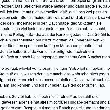
e gesehen hat, daß mein Schwanz bei ihrem Spiel langsam hart
treichelt. Das Streicheln wurde heftiger und dann sagte sie, daß
ll. Ich konnte mir nicht vorstellen, daß jetzt noch viel passiert
ewesen sein. Sie hat meinen Schwanz auf und ab massiert, so w
wieder den Fingernagel in den Bauchnabel gedrückt denn sie
heute noch viel fester als gestern gedrückt. Ich hab‘ versucht,
 meine Kollegin Sandra aus der Kanzlei gedacht. Das Gefühl is
ach ein paar Minuten bin ich zum dritten Mal innerhalb von 24
r für einen sportlichen kräftigen Menschen gehalten und
ächste halbe Stunde war ich so fertig, wie nach einem
t einfach nur noch Leistungssport und hat mit Genuß nichts meh
ie gefragt, wieviel von dieser milchigen Soße bei mir gekomm
. Sie muß es ja wissen denn sie macht das wahrscheinlich jeden
 und der kann sich das besser einteilen. Das ist wohl auch di
 am Tag können und ich nur jeden zweiten oder dritten Tag.
eben. So viel hab‘ ich noch nie für eine Frau bezahlt und
d gewesen aber sie hat alles mit großer Hingabe gemacht und z
 gestern zum Beispiel auf meinen Bauch gestellt und mir danac