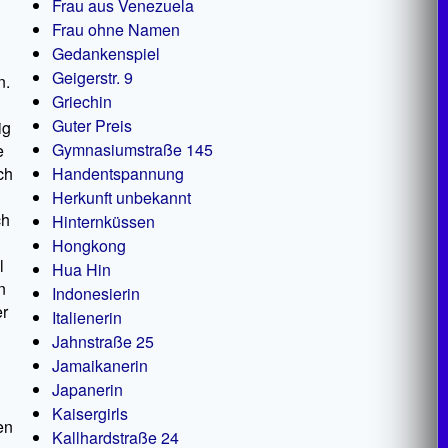
Frau aus Venezuela
Frau ohne Namen
Gedankenspiel
Geigerstr. 9
n.
Griechin
Guter Preis
ig
Gymnasiumstraße 145
e
ch
Handentspannung
Herkunft unbekannt
ch
Hinternküssen
Hongkong
l
Hua Hin
n
Indonesierin
er
Italienerin
Jahnstraße 25
Jamaikanerin
Japanerin
Kaisergirls
en
Kallhardstraße 24