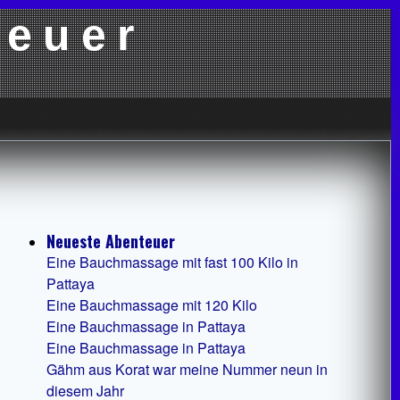
teuer
Neueste Abenteuer
Eine Bauchmassage mit fast 100 Kilo in
Pattaya
Eine Bauchmassage mit 120 Kilo
Eine Bauchmassage in Pattaya
Eine Bauchmassage in Pattaya
Gähm aus Korat war meine Nummer neun in
diesem Jahr