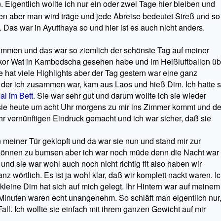
). Eigentlich wollte ich nur ein oder zwei Tage hier bleiben und
en aber man wird träge und jede Abreise bedeutet Streß und so
 Das war in Ayutthaya so und hier ist es auch nicht anders.
ammen und das war so ziemlich der schönste Tag auf meiner
kor Wat in Kambodscha gesehen habe und im Heißluftballon üb
hat viele Highlights aber der Tag gestern war eine ganz
it der ich zusammen war, kam aus Laos und hieß Dim. Ich hatte s
al im Bett
. Sie war sehr gut und darum wollte ich sie wieder
 sie heute um acht Uhr morgens zu mir ins Zimmer kommt und d
ehr vernünftigen Eindruck gemacht und ich war sicher, daß sie
 meiner Tür geklopft und da war sie nun und stand mir zur
n können zu bumsen aber ich war noch müde denn die Nacht war
und sie war wohl auch noch nicht richtig fit also haben wir
wörtlich. Es ist ja wohl klar, daß wir komplett nackt waren. I
leine Dim hat sich auf mich gelegt. Ihr Hintern war auf meinem
Minuten waren echt unangenehm. So schläft man eigentlich nur
all. Ich wollte sie einfach mit ihrem ganzen Gewicht auf mir