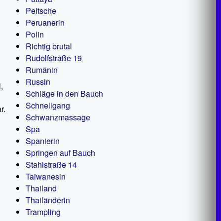
Peitsche
Peruanerin
Polin
Richtig brutal
Rudolfstraße 19
Rumänin
Russin
,
Schläge in den Bauch
Schnellgang
r.
Schwanzmassage
Spa
Spanierin
Springen auf Bauch
Stahlstraße 14
Taiwanesin
Thailand
Thailänderin
Trampling