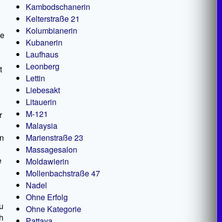
Kambodschanerin
Kelterstraße 21
Kolumbianerin
ie
Kubanerin
Laufhaus
Leonberg
t
Lettin
Liebesakt
Litauerin
M-121
r
Malaysia
en
Marienstraße 23
Massagesalon
e
Moldawierin
Mollenbachstraße 47
Nadel
Ohne Erfolg
u
Ohne Kategorie
h
Pattaya