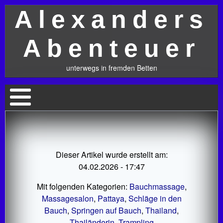
Alexanders
Abenteuer
unterwegs in fremden Betten
Dieser Artikel wurde erstellt am:
04.02.2026 - 17:47
Mit folgenden Kategorien:
Bauchmassage
,
Massagesalon
,
Pattaya
,
Schläge in den
Bauch
,
Springen auf Bauch
,
Thailand
,
Thailänderin
,
Trampling