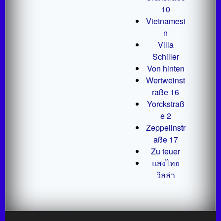
10
Vietnamesi
n
Villa
Schiller
Von hinten
Wertweinst
raße 16
Yorckstraß
e 2
Zeppelinstr
aße 17
Zu teuer
แสงไทย
วิลล่า