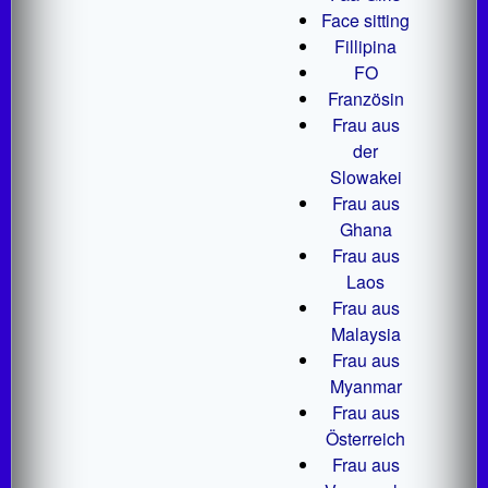
Face sitting
Fillipina
FO
Französin
Frau aus
der
Slowakei
Frau aus
Ghana
Frau aus
Laos
Frau aus
Malaysia
Frau aus
Myanmar
Frau aus
Österreich
Frau aus