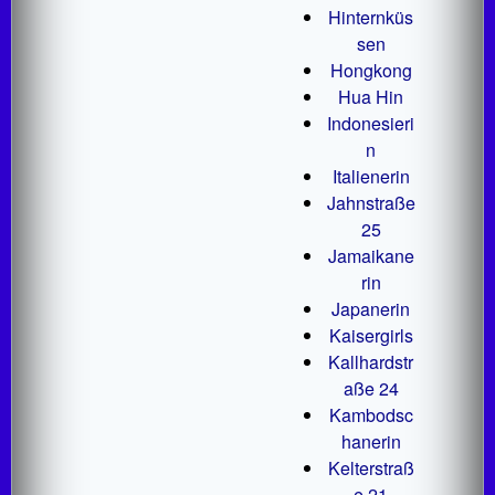
Hinternküs
sen
Hongkong
Hua Hin
Indonesieri
n
Italienerin
Jahnstraße
25
Jamaikane
rin
Japanerin
Kaisergirls
Kallhardstr
aße 24
Kambodsc
hanerin
Kelterstraß
e 21