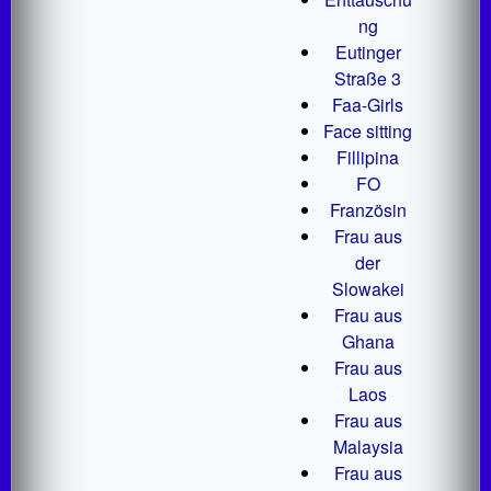
ng
Eutinger
Straße 3
Faa-Girls
Face sitting
Fillipina
FO
Französin
Frau aus
der
Slowakei
Frau aus
Ghana
Frau aus
Laos
Frau aus
Malaysia
Frau aus