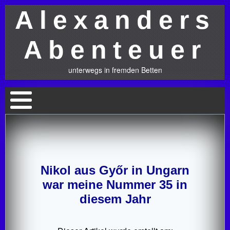
Alexanders
Abenteuer
unterwegs in fremden Betten
Nikol aus Győr in Ungarn
war meine Nummer 35 in
diesem Jahr