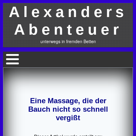
Alexanders
Abenteuer
unterwegs in fremden Betten
Eine Massage, die der
Bauch nicht so schnell
vergißt