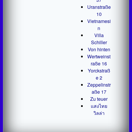
Uranstraße
10
Vietnamesi
n
Villa
Schiller
Von hinten
Wertweinst
raße 16
Yorckstraß
e 2
Zeppelinstr
aße 17
Zu teuer
แสงไทย
วิลล่า