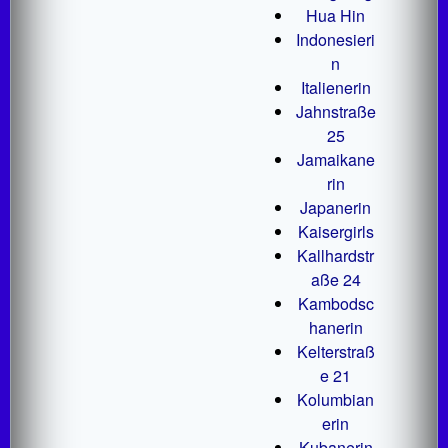
Hua Hin
Indonesieri
n
Italienerin
Jahnstraße
25
Jamaikane
rin
Japanerin
Kaisergirls
Kallhardstr
aße 24
Kambodsc
hanerin
Kelterstraß
e 21
Kolumbian
erin
Kubanerin