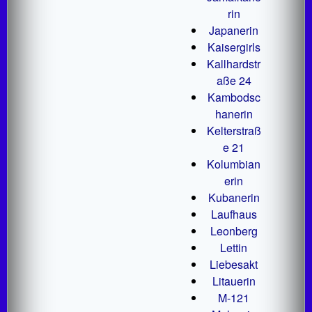
rin
Japanerin
Kaisergirls
Kallhardstr
aße 24
Kambodsc
hanerin
Kelterstraß
e 21
Kolumbian
erin
Kubanerin
Laufhaus
Leonberg
Lettin
Liebesakt
Litauerin
M-121