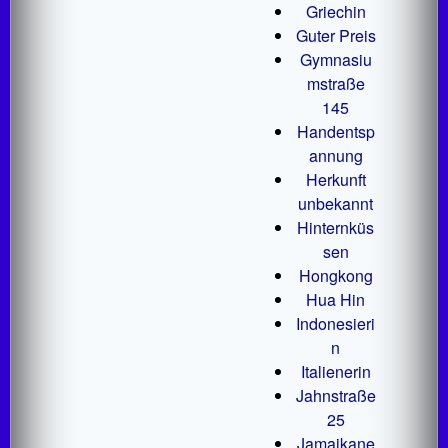
Griechin
Guter Preis
Gymnasiu
mstraße
145
Handentsp
annung
Herkunft
unbekannt
Hinternküs
sen
Hongkong
Hua Hin
Indonesieri
n
Italienerin
Jahnstraße
25
Jamaikane