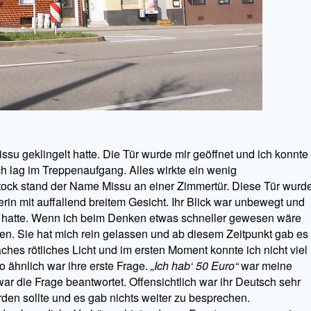
ssu geklingelt hatte. Die Tür wurde mir geöffnet und ich konnte
ch lag im Treppenaufgang. Alles wirkte ein wenig
tock stand der Name Missu an einer Zimmertür. Diese Tür wurd
erin mit auffallend breitem Gesicht. Ihr Blick war unbewegt und
tet hatte. Wenn ich beim Denken etwas schneller gewesen wäre
gen. Sie hat mich rein gelassen und ab diesem Zeitpunkt gab es
hes rötliches Licht und im ersten Moment konnte ich nicht viel
o ähnlich war ihre erste Frage.
„Ich hab‘ 50 Euro“
war meine
ar die Frage beantwortet. Offensichtlich war ihr Deutsch sehr
den sollte und es gab nichts weiter zu besprechen.