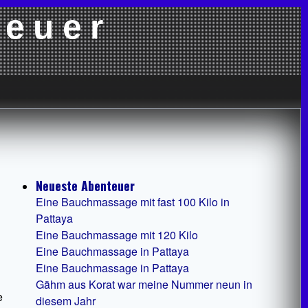
teuer
Neueste Abenteuer
Eine Bauchmassage mit fast 100 Kilo in
Pattaya
Eine Bauchmassage mit 120 Kilo
Eine Bauchmassage in Pattaya
Eine Bauchmassage in Pattaya
Gähm aus Korat war meine Nummer neun in
e
diesem Jahr