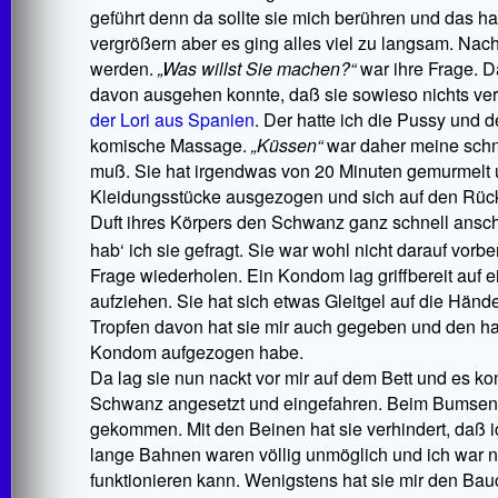
geführt denn da sollte sie mich berühren und das 
vergrößern aber es ging alles viel zu langsam. Nach
werden.
„Was willst Sie machen?“
war ihre Frage. Da
davon ausgehen konnte, daß sie sowieso nichts vers
der Lori aus Spanien
. Der hatte ich die Pussy und d
komische Massage.
„Küssen“
war daher meine schne
muß. Sie hat irgendwas von 20 Minuten gemurmelt 
Kleidungsstücke ausgezogen und sich auf den Rücken
Duft ihres Körpers den Schwanz ganz schnell anschw
hab‘ ich sie gefragt. Sie war wohl nicht darauf vorbe
Frage wiederholen. Ein Kondom lag griffbereit auf ei
aufziehen. Sie hat sich etwas Gleitgel auf die Hän
Tropfen davon hat sie mir auch gegeben und den ha
Kondom aufgezogen habe.
Da lag sie nun nackt vor mir auf dem Bett und es k
Schwanz angesetzt und eingefahren. Beim Bumsen b
gekommen. Mit den Beinen hat sie verhindert, daß 
lange Bahnen waren völlig unmöglich und ich war n
funktionieren kann. Wenigstens hat sie mir den Bau