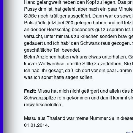
Hand gelangweilt neben den Kopf zu legen. Das pr
Pussy drin ist, hat gefehlt aber nach ein paar Minu
Stöße noch kräftiger ausgeführt. Dann war es sow
Puls dürfte jetzt bei 200 gelegen haben und mit letz
an der der Herzschlag besonders gut zu spüren ist.
versucht, unter mir raus zu kriechen sondern brav g
gedauert und ich hab‘ den Schwanz raus gezogen. 
geschäftliche Teil beendet.
Beim Anziehen haben wir uns etwas unterhalten. 
kurzer Wortwechsel um die Stille zu vertreiben. Sie
ich hab‘ ihr gesagt, daß ich dort vor ein paar Jahren
was ich sonst hätte sagen sollen.
Fazit:
Missu hat mich nicht geärgert und allein das is
Schwanzspitze rein gekommen und damit kommt sie n
unwahrscheinlich.
Missu aus Thailand war meine Nummer 38 in diese
01.01.2014.
←
p