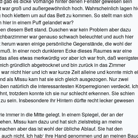
nd gab es dicke Vorhänge hinter denen Fenster gewesen sein
tt war groß und außergewöhnlich hoch. Wahrscheinlich lagen hi
 hoch klettern um auf das Bett zu kommen. So stellt man sich
h hier in einem Puff gelandet war?
eben diesem Bett stand. Duschen war kein Problem aber dazu
chbarzimmer war genauso schwach beleuchtet und auch hier
tt herum waren einige persönliche Gegenstände, die wohl der
n muß. In einer noch dunkleren Ecke dieses Raumes war eine
das alles etwas merkwürdig vor aber ich war froh, daß wenigste
ich gründlich abgetrocknet und bin zurück in das Zimmer
ar nicht hier und ich war kurze Zeit alleine und konnte mich e
d als Missu kam hat sie sich gleich ausgezogen. Nur zwei
ben natürlich die interessantesten Körperregionen verdeckt. Ic
t, trotzdem konnte ich sie nur schlecht erkennen. Sie schien
t zu sein. Insbesondere ihr Hintern dürfte recht lecker gewesen
e immer in die Mitte gelegt. In einem Spiegel, der an der
sehen. Missu kam dazu und hat sich zielstrebig an meine
machen aber das ist wohl der übliche Ablauf. Sie hat den
s auch nicht. Ich hab‘ ihre Hand genommen und an meinen Bau