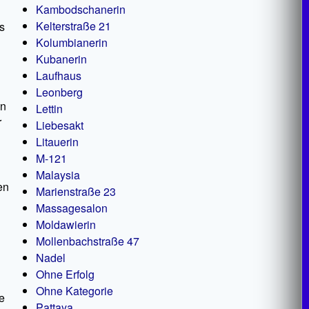
Kambodschanerin
Kelterstraße 21
s
Kolumbianerin
Kubanerin
Laufhaus
Leonberg
en
Lettin
r
Liebesakt
Litauerin
M-121
Malaysia
en
Marienstraße 23
Massagesalon
Moldawierin
Mollenbachstraße 47
Nadel
Ohne Erfolg
Ohne Kategorie
e
Pattaya