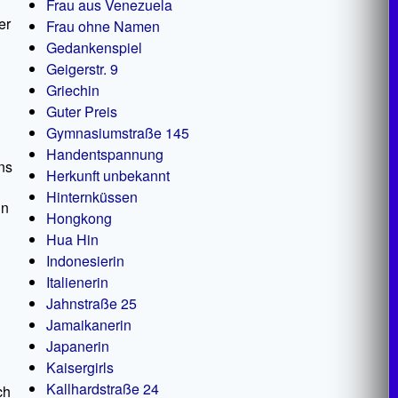
Frau aus Venezuela
er
Frau ohne Namen
Gedankenspiel
Geigerstr. 9
Griechin
Guter Preis
Gymnasiumstraße 145
Handentspannung
ns
Herkunft unbekannt
Hinternküssen
in
Hongkong
Hua Hin
h
Indonesierin
Italienerin
Jahnstraße 25
Jamaikanerin
Japanerin
Kaisergirls
Kallhardstraße 24
ch