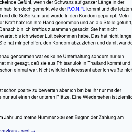
ickelnde Gefühl, wenn der Schwanz auf ganzer Länge in der
ten hab‘ ich doch gemerkt wie der
P.O.N.R.
kommt und die letzten
eit und die Soße kam und wurde in den Kondom gepumpt. Mein
ter Kraft hab‘ ich ihre Hand genommen und an die Stelle geführt
 Danach bin ich kraftlos zusammen gesackt. Sie hat nicht
ewartet bis ich wieder Luft bekommen habe. Das hat nicht lange
Sie hat mir geholfen, den Kondom abzuziehen und damit war d
Genau genommen war es keine Unterhaltung sondern nur ein
 hat mir gesagt, daß sie aus Phitsanulok in Thailand kommt und
 schon einmal war. Nicht wirklich interessant aber ich wußte nich
t schon positiv zu bewerten aber ich bin bei ihr nur mit der
ur auf einen der unteren Plätze. Eine Wiedersehen ist ziemli
m Jahr und meine Nummer 206 seit Beginn der Zählung am
revious -
next
→