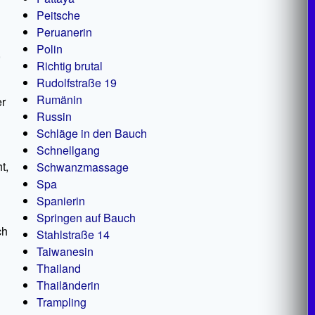
Peitsche
Peruanerin
Polin
,
Richtig brutal
Rudolfstraße 19
Rumänin
er
Russin
Schläge in den Bauch
Schnellgang
t,
Schwanzmassage
Spa
Spanierin
Springen auf Bauch
ch
Stahlstraße 14
Taiwanesin
Thailand
Thailänderin
Trampling