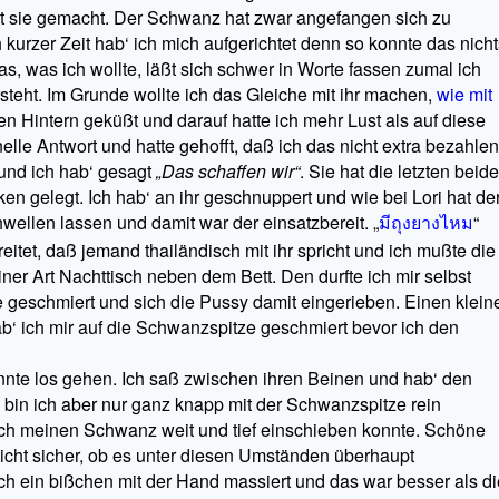
hat sie gemacht. Der Schwanz hat zwar angefangen sich zu
 kurzer Zeit hab‘ ich mich aufgerichtet denn so konnte das nicht
s, was ich wollte, läßt sich schwer in Worte fassen zumal ich
teht. Im Grunde wollte ich das Gleiche mit ihr machen,
wie mit
en Hintern geküßt und darauf hatte ich mehr Lust als auf diese
lle Antwort und hatte gehofft, daß ich das nicht extra bezahlen
und ich hab‘ gesagt
„Das schaffen wir“
. Sie hat die letzten beid
 gelegt. Ich hab‘ an ihr geschnuppert und wie bei Lori hat de
ellen lassen und damit war der einsatzbereit. „
มีถุงยางไหม
“
reitet, daß jemand thailändisch mit ihr spricht und ich mußte die
ner Art Nachttisch neben dem Bett. Den durfte ich mir selbst
de geschmiert und sich die Pussy damit eingerieben. Einen klein
b‘ ich mir auf die Schwanzspitze geschmiert bevor ich den
onnte los gehen. Ich saß zwischen ihren Beinen und hab‘ den
in ich aber nur ganz knapp mit der Schwanzspitze rein
ich meinen Schwanz weit und tief einschieben konnte. Schöne
icht sicher, ob es unter diesen Umständen überhaupt
ch ein bißchen mit der Hand massiert und das war besser als di