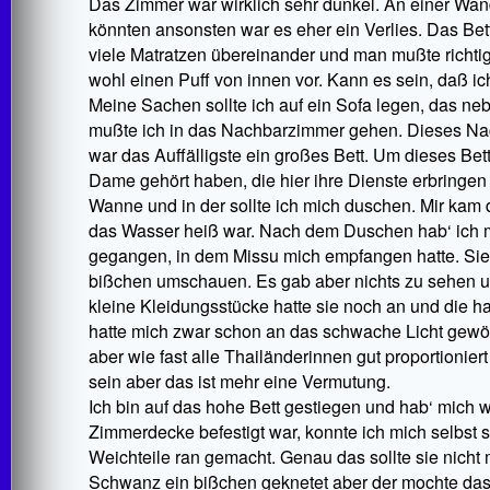
Das Zimmer war wirklich sehr dunkel. An einer Wa
könnten ansonsten war es eher ein Verlies. Das Be
viele Matratzen übereinander und man mußte richtig
wohl einen Puff von innen vor. Kann es sein, daß ic
Meine Sachen sollte ich auf ein Sofa legen, das n
mußte ich in das Nachbarzimmer gehen. Dieses Na
war das Auffälligste ein großes Bett. Um dieses Be
Dame gehört haben, die hier ihre Dienste erbringe
Wanne und in der sollte ich mich duschen. Mir kam 
das Wasser heiß war. Nach dem Duschen hab‘ ich m
gegangen, in dem Missu mich empfangen hatte. Sie w
bißchen umschauen. Es gab aber nichts zu sehen un
kleine Kleidungsstücke hatte sie noch an und die ha
hatte mich zwar schon an das schwache Licht gewöhn
aber wie fast alle Thailänderinnen gut proportionier
sein aber das ist mehr eine Vermutung.
Ich bin auf das hohe Bett gestiegen und hab‘ mich wi
Zimmerdecke befestigt war, konnte ich mich selbst 
Weichteile ran gemacht. Genau das sollte sie nicht 
Schwanz ein bißchen geknetet aber der mochte da