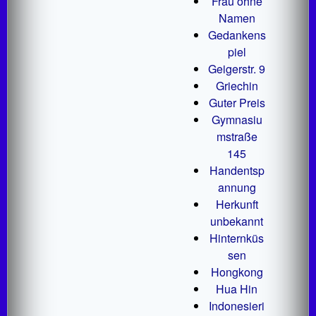
Frau ohne
Namen
Gedankens
piel
Geigerstr. 9
Griechin
Guter Preis
Gymnasiu
mstraße
145
Handentsp
annung
Herkunft
unbekannt
Hinternküs
sen
Hongkong
Hua Hin
Indonesieri