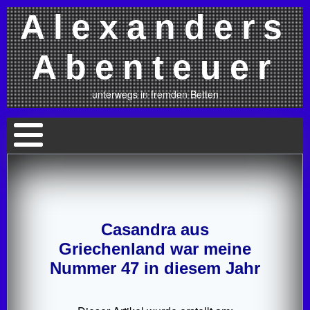
Alexanders
Abenteuer
unterwegs in fremden Betten
Casandra aus
Griechenland war meine
Nummer 47 in diesem Jahr