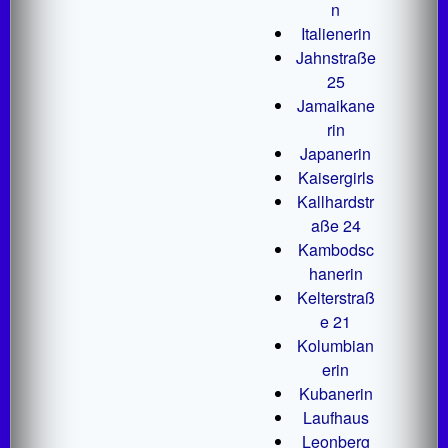
n
Italienerin
Jahnstraße
25
Jamaikane
rin
Japanerin
Kaisergirls
Kallhardstr
aße 24
Kambodsc
hanerin
Kelterstraß
e 21
Kolumbian
erin
Kubanerin
Laufhaus
Leonberg