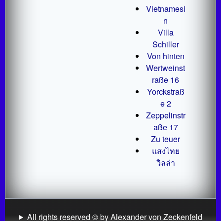
Vietnamesi
n
Villa
Schiller
Von hinten
Wertweinst
raße 16
Yorckstraß
e 2
Zeppelinstr
aße 17
Zu teuer
แสงไทย
วิลล่า
All rights reserved © by Alexander von Zeckenfeld