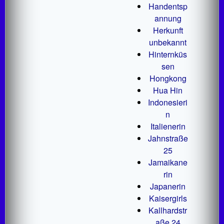
Handentsp
annung
Herkunft
unbekannt
Hinternküs
sen
Hongkong
Hua Hin
Indonesieri
n
Italienerin
Jahnstraße
25
Jamaikane
rin
Japanerin
Kaisergirls
Kallhardstr
aße 24