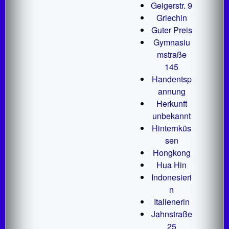
Geigerstr. 9
Griechin
Guter Preis
Gymnasiu
mstraße
145
Handentsp
annung
Herkunft
unbekannt
Hinternküs
sen
Hongkong
Hua Hin
Indonesieri
n
Italienerin
Jahnstraße
25