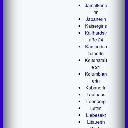
Jamaikane
rin
Japanerin
Kaisergirls
Kallhardstr
aße 24
Kambodsc
hanerin
Kelterstraß
e 21
Kolumbian
erin
Kubanerin
Laufhaus
Leonberg
Lettin
Liebesakt
Litauerin